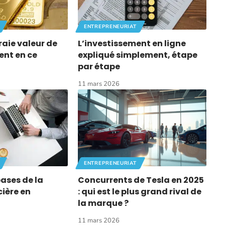
ENTREPRENEURIAT
vraie valeur de
L’investissement en ligne
gent en ce
expliqué simplement, étape
par étape
11 mars 2026
ENTREPRENEURIAT
bases de la
Concurrents de Tesla en 2025
cière en
: qui est le plus grand rival de
la marque ?
11 mars 2026