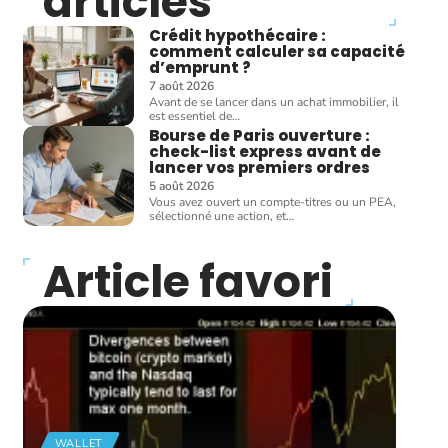
articles
Crédit hypothécaire :
comment calculer sa capacité
d’emprunt ?
7 août 2026
Avant de se lancer dans un achat immobilier, il
est essentiel de
…
Bourse de Paris ouverture :
check-list express avant de
lancer vos premiers ordres
5 août 2026
Vous avez ouvert un compte-titres ou un PEA,
sélectionné une action, et
…
Article favori
WALLET