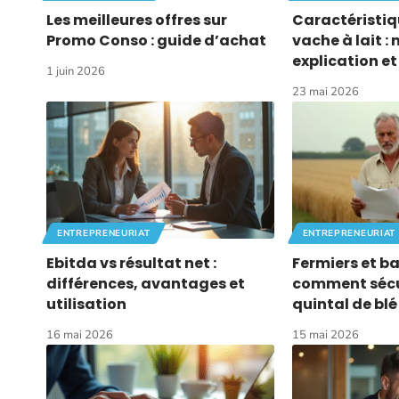
Les meilleures offres sur
Caractéristiq
Promo Conso : guide d’achat
vache à lait :
explication e
1 juin 2026
23 mai 2026
ENTREPRENEURIAT
ENTREPRENEURIAT
Ebitda vs résultat net :
Fermiers et bai
différences, avantages et
comment sécur
utilisation
quintal de bl
16 mai 2026
15 mai 2026