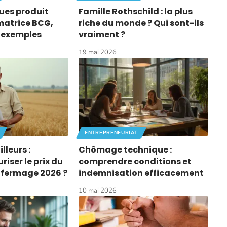
ues produit
Famille Rothschild : la plus
 matrice BCG,
riche du monde ? Qui sont-ils
t exemples
vraiment ?
19 mai 2026
ENTREPRENEURIAT
lleurs :
Chômage technique :
iser le prix du
comprendre conditions et
é fermage 2026 ?
indemnisation efficacement
10 mai 2026