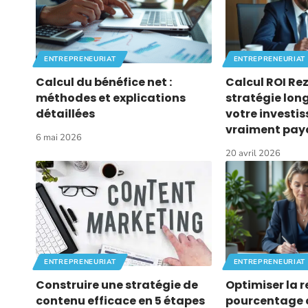
ENTREPRENEURIAT
ENTREPRENEURIAT
Calcul du bénéfice net :
Calcul ROI Rez
méthodes et explications
stratégie lon
détaillées
votre investi
vraiment pay
6 mai 2026
20 avril 2026
ENTREPRENEURIAT
ENTREPRENEURIAT
Construire une stratégie de
Optimiser la re
contenu efficace en 5 étapes
pourcentage c