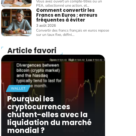
Vous avez ouvert un compte-titres ou un
PEA, sélectionné une action, et
…
Comment convertir les
Francs en Euros : erreurs
fréquentes à éviter
3 août 2026
Convertir des francs français en euros repose
sur un taux fixe, défini
…
Article favori
WALLET
Pourquoi les
cryptocurrences
chutent-elles avec la
liquidation du marché
mondial ?