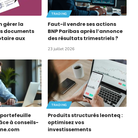
TRADING
 gérer la
Faut-il vendre ses actions
es documents
BNP Paribas après l’annonce
otaire aux
des résultats trimestriels ?
23 juillet 2026
TRADING
portefeuille
Produits structurés leonteq :
âce à conseils-
optimisez vos
gne.com
investissements