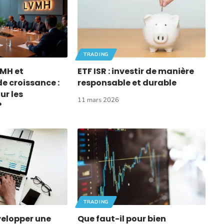
TRADING
VMH et
ETF ISR : investir de manière
e croissance :
responsable et durable
ur les
11 mars 2026
?
TRADING
elopper une
Que faut-il pour bien