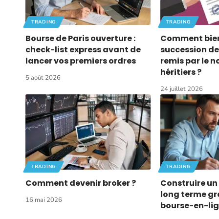
TRADING
TRADING
Bourse de Paris ouverture :
Comment bien
check-list express avant de
succession d
lancer vos premiers ordres
remis par le n
héritiers ?
5 août 2026
24 juillet 2026
TRADING
TRADING
Comment devenir broker ?
Construire un 
long terme gr
16 mai 2026
bourse-en-li