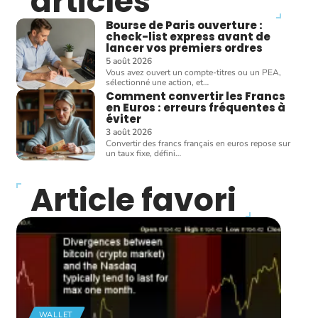
articles
Bourse de Paris ouverture :
check-list express avant de
lancer vos premiers ordres
5 août 2026
Vous avez ouvert un compte-titres ou un PEA,
sélectionné une action, et
…
Comment convertir les Francs
en Euros : erreurs fréquentes à
éviter
3 août 2026
Convertir des francs français en euros repose sur
un taux fixe, défini
…
Article favori
WALLET