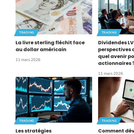
TRADING
TRADING
La livre sterling fléchit face
Dividendes L
au dollar américain
perspectives d
quel avenir po
11 mars 2026
actionnaires 
11 mars 2026
TRADING
TRADING
Les stratégies
Comment dév