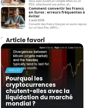
Vous avez ouvert un compte-titres ou un
PEA, sélectionné une action, et
…
Comment convertir les Francs
en Euros : erreurs fréquentes à
éviter
3 août 2026
Convertir des francs français en euros repose
sur un taux fixe, défini
…
Article favori
WALLET
Pourquoi les
cryptocurrences
chutent-elles avec la
liquidation du marché
mondial ?