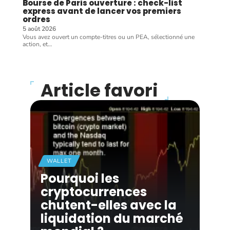
Bourse de Paris ouverture : check-list
express avant de lancer vos premiers
ordres
5 août 2026
Vous avez ouvert un compte-titres ou un PEA, sélectionné une
action, et
…
Article favori
WALLET
Pourquoi les
cryptocurrences
chutent-elles avec la
liquidation du marché