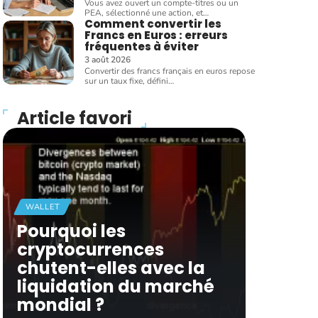
Vous avez ouvert un compte-titres ou un
PEA, sélectionné une action, et
…
Comment convertir les
Francs en Euros : erreurs
fréquentes à éviter
3 août 2026
Convertir des francs français en euros repose
sur un taux fixe, défini
…
Article favori
WALLET
Pourquoi les
cryptocurrences
chutent-elles avec la
liquidation du marché
mondial ?