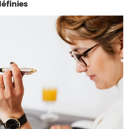
éfinies