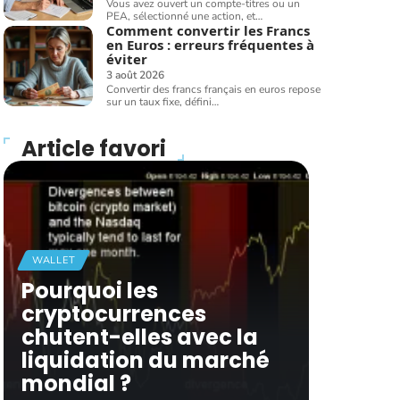
Vous avez ouvert un compte-titres ou un
PEA, sélectionné une action, et
…
Comment convertir les Francs
en Euros : erreurs fréquentes à
éviter
3 août 2026
Convertir des francs français en euros repose
sur un taux fixe, défini
…
Article favori
WALLET
Pourquoi les
cryptocurrences
chutent-elles avec la
liquidation du marché
mondial ?