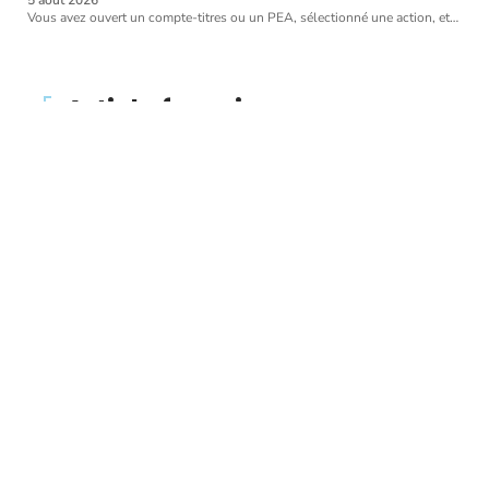
Vous avez ouvert un compte-titres ou un PEA, sélectionné une action, et
…
Article favori
WALLET
Pourquoi les
cryptocurrences chutent-
elles avec la liquidation
du marché mondial ?
11 mars 2026