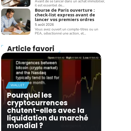
Avant de se lancer dans un achat immobilier,
il est essentiel de
…
Bourse de Paris ouverture :
check-list express avant de
lancer vos premiers ordres
5 août 2026
Vous avez ouvert un compte-titres ou un
PEA, sélectionné une action, et
…
Article favori
WALLET
Pourquoi les
cryptocurrences
chutent-elles avec la
liquidation du marché
mondial ?