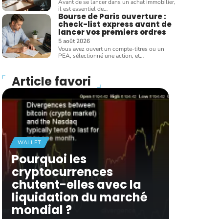
Avant de se lancer dans un achat immobilier,
il est essentiel de
…
Bourse de Paris ouverture :
check-list express avant de
lancer vos premiers ordres
5 août 2026
Vous avez ouvert un compte-titres ou un
PEA, sélectionné une action, et
…
Article favori
WALLET
Pourquoi les
cryptocurrences
chutent-elles avec la
liquidation du marché
mondial ?