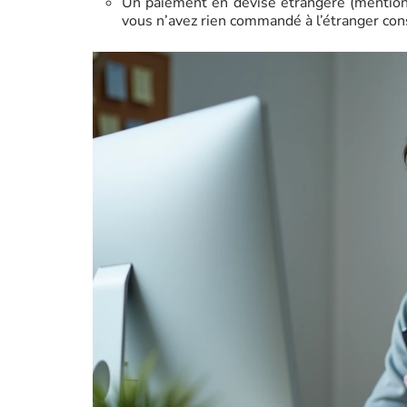
Un paiement en devise étrangère (mention 
vous n’avez rien commandé à l’étranger const