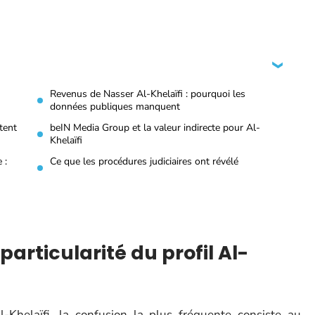
Revenus de Nasser Al-Khelaïfi : pourquoi les
données publiques manquent
tent
beIN Media Group et la valeur indirecte pour Al-
Khelaïfi
 :
Ce que les procédures judiciaires ont révélé
articularité du profil Al-
Khelaïfi, la confusion la plus fréquente consiste au