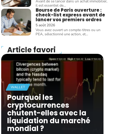
Avant de se lancer dans un achat immobilier,
il est essentiel de
…
Bourse de Paris ouverture :
check-list express avant de
lancer vos premiers ordres
5 août 2026
Vous avez ouvert un compte-titres ou un
PEA, sélectionné une action, et
…
Article favori
WALLET
Pourquoi les
cryptocurrences
chutent-elles avec la
liquidation du marché
mondial ?