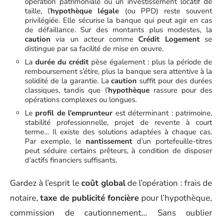
opération patrimoniale ou un investissement locatif de
taille, l’
hypothèque légale
(ou PPD) reste souvent
privilégiée. Elle sécurise la banque qui peut agir en cas
de défaillance. Sur des montants plus modestes, la
caution
via un acteur comme
Crédit Logement
se
distingue par sa facilité de mise en œuvre.
La
durée du crédit
pèse également : plus la période de
remboursement s’étire, plus la banque sera attentive à la
solidité de la garantie. La
caution
suffit pour des durées
classiques, tandis que l’
hypothèque
rassure pour des
opérations complexes ou longues.
Le
profil de l’emprunteur
est déterminant : patrimoine,
stabilité professionnelle, projet de revente à court
terme… Il existe des solutions adaptées à chaque cas.
Par exemple, le
nantissement
d’un portefeuille-titres
peut séduire certains prêteurs, à condition de disposer
d’actifs financiers suffisants.
Gardez à l’esprit le
coût global
de l’opération : frais de
notaire,
taxe de publicité foncière
pour l’hypothèque,
commission de cautionnement… Sans oublier