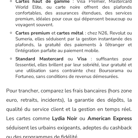
Cartes haut de gamme
:
Visa Premier
,
Mastercard
World Elite
, ou
carte noire
offrent des plafonds
confortables, des assurances étendues, des services
premium, idéales pour ceux qui dépensent beaucoup ou
voyagent souvent.
Cartes premium
et
cartes métal
: chez
N26
,
Revolut
ou
Sumeria
, elles séduisent par la gestion instantanée des
plafonds, la gratuité des paiements à l’étranger et
l’intégration parfaite au paiement mobile.
Standard Mastercard
ou
Visa
: suffisantes pour
l’essentiel, elles brillent par leur sobriété, leur gratuité et
une utilisation sans contrainte chez
Boursorama
ou
Fortuneo
, sans conditions de revenus démesurées.
Pour trancher, comparez les frais bancaires (hors zone
euro, retraits, incidents), la garantie des dépôts, la
qualité du service client et la gestion en temps réel.
Les cartes comme
Lydia Noir
ou
American Express
séduisent les urbains exigeants, adeptes du cashback
ou des programmes de fidélité.