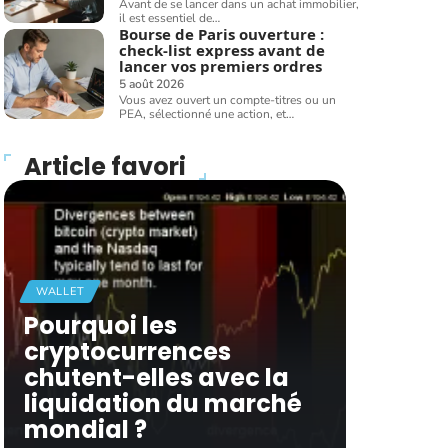
Avant de se lancer dans un achat immobilier,
il est essentiel de
…
Bourse de Paris ouverture :
check-list express avant de
lancer vos premiers ordres
5 août 2026
Vous avez ouvert un compte-titres ou un
PEA, sélectionné une action, et
…
Article favori
WALLET
Pourquoi les
cryptocurrences
chutent-elles avec la
liquidation du marché
mondial ?