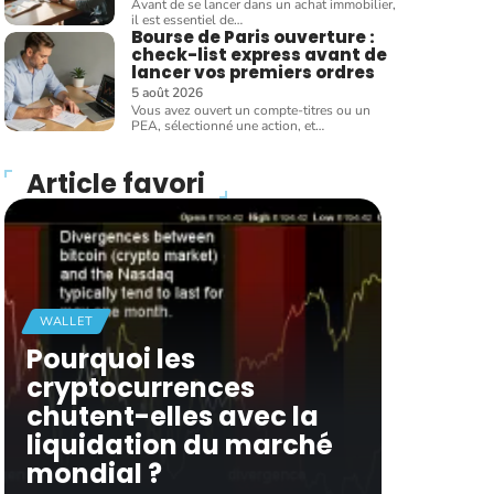
Avant de se lancer dans un achat immobilier,
il est essentiel de
…
Bourse de Paris ouverture :
check-list express avant de
lancer vos premiers ordres
5 août 2026
Vous avez ouvert un compte-titres ou un
PEA, sélectionné une action, et
…
Article favori
WALLET
Pourquoi les
cryptocurrences
chutent-elles avec la
liquidation du marché
mondial ?