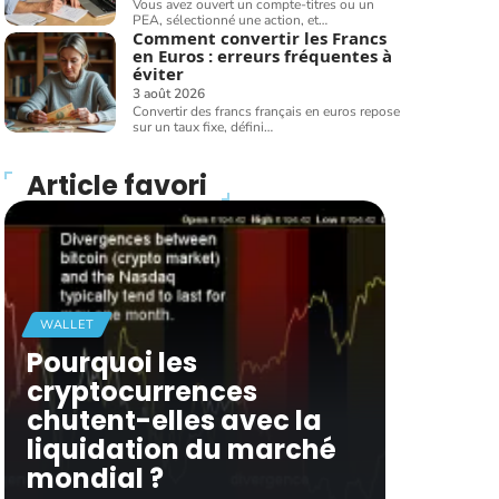
Vous avez ouvert un compte-titres ou un
PEA, sélectionné une action, et
…
Comment convertir les Francs
en Euros : erreurs fréquentes à
éviter
3 août 2026
Convertir des francs français en euros repose
sur un taux fixe, défini
…
Article favori
WALLET
Pourquoi les
cryptocurrences
chutent-elles avec la
liquidation du marché
mondial ?